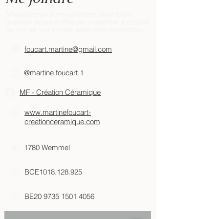
contacter par email à
foucart.martine@gmail.com
.
N'hésitez pas à me contacter pour toute
question ou pour discuter ensemble à propos
de l'un de vos projets selon mon inspiration.
foucart.martine@gmail.com​
@martine.foucart.1​
MF - Création Céramique
www.martinefoucart-
creationceramique.com
1780 Wemmel
BCE1018.128.925
BE20
9735 1501 4056