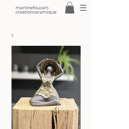
martinefoucart-
creationceramique