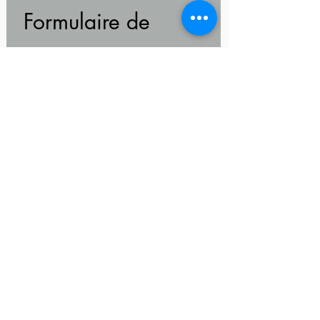
Formulaire de 
contact
Prénom
*
Nom
*
Email
*
Message (commande,
renseignements...)
*