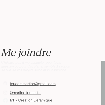
Me joindre
N'hésitez pas à me contacter pour toute
question ou pour discuter ensemble à propos
de l'un de vos projets selon mon inspiration.
foucart.martine@gmail.com​
@martine.foucart.1​
MF - Création Céramique