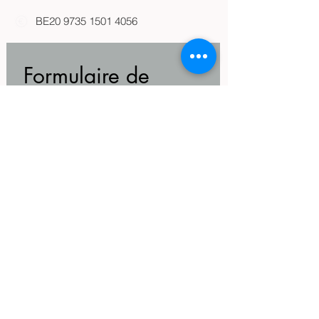
BE20
9735 1501 4056
Formulaire de 
contact
Prénom
*
Nom
*
Email
*
Message (commande,
renseignements...)
*