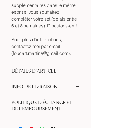
supplémentaires dans le même
esprit si vous souhaitez
compléter votre set (délais entre
6 et 8 semaines).
Discutons-en
!
Pour plus d'informations,
contactez moi par email
(
foucart.martine@gmail.com
).
DÉTAILS D'ARTICLE
Pièce unique en argile émaillée.
INFO DE LIVRAISON
Dimension :
9.5x13.5cm
Mes porte-savons sont conçus pour
Ces créations sont artisanales et
assurer une durée de vie et une
POLITIQUE D'ÉCHANGE ET
uniques.
qualité optimales à vos savons
DE REMBOURSEMENT
Livraison gratuite dans un rayon de
artisanaux grâce aux reliefs et/ou
20km autour de Wemmel.
trous prévus garantissant une bonne
Aucun échange ou remboursement
Retrait gratuit à mon domicile
respiration du produit.
possible.
(Wemmel) sur rendez-vous.