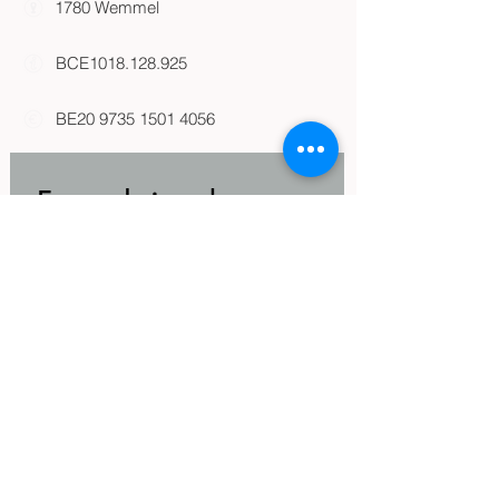
1780 Wemmel
BCE1018.128.925
BE20
9735 1501 4056
Formulaire de 
contact
Prénom
*
Nom
*
Email
*