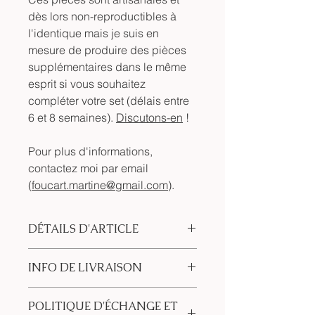
dès lors non-reproductibles à
l'identique mais je suis en
mesure de produire des pièces
supplémentaires dans le même
esprit si vous souhaitez
compléter votre set (délais entre
6 et 8 semaines).
Discutons-en
!
Pour plus d'informations,
contactez moi par email
(
foucart.martine@gmail.com
).
DÉTAILS D'ARTICLE
Pièce unique en argile émaillée.
INFO DE LIVRAISON
Pour plus d'informations, contactez
moi par email
Ces créations sont artisanales et
(
foucart.martine@gmail.com
).
POLITIQUE D'ÉCHANGE ET
uniques.