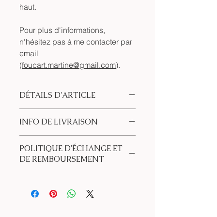
haut.
Pour plus d'informations,
n'hésitez pas à me contacter par
email
(
foucart.martine@gmail.com
).
DÉTAILS D'ARTICLE
Pièce unique en argile noire
INFO DE LIVRAISON
émaillée.
Environ 17cm de haut.
Ces créations sont artisanales et
Pour plus d'informations, contactez
POLITIQUE D'ÉCHANGE ET
uniques.
moi par email
DE REMBOURSEMENT
Livraison gratuite dans un rayon de
(foucart.martine@gmail.com).
20km autour de Wemmel.
Aucun échange ou remboursement
Retrait gratuit à mon domicile
possible.
(Wemmel) sur rendez-vous.
Expédition possible sur demande à
vos frais.