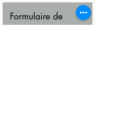
Formulaire de 
contact
Prénom
*
Nom
*
Email
*
Message (commande,
renseignements...)
*