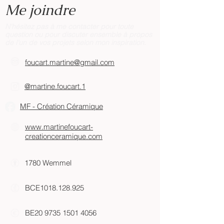
Pour toute demande, merci de me
Me joindre
contacter par email à
foucart.martine@gmail.com
.
N'hésitez pas à me contacter pour toute
question ou pour discuter ensemble à propos
de l'un de vos projets selon mon inspiration.
foucart.martine@gmail.com​
@martine.foucart.1​
MF - Création Céramique
www.martinefoucart-
creationceramique.com
1780 Wemmel
BCE1018.128.925
BE20
9735 1501 4056